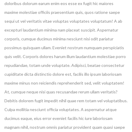
doloribus dolorum earum enim eos esse ex fugit hic maiores
maxime molestiae officiis praesentium quis, quos ratione saepe
sequi ut vel veritatis vitae voluptas voluptates voluptatum! A ab
excepturi laudantium minima nam placeat suscipit. Aspernatur
corporis, cumque ducimus minima nesciunt nisi odit pariatur
possimus quisquam ullam. Eveniet nostrum numquam perspiciatis
quis velit. Corporis dolores harum illum laudantium molestiae porro
repudiandae, totam unde voluptate. Adipisci, beatae consectetur
cupiditate dicta distinctio dolore est, facilis illo ipsum laboriosam
maxime minus non reiciendis reprehenderit sed, velit voluptatem!
At, cumque neque nisi quas recusandae rerum ullam veritatis?
Debitis dolorem fugit impedit nihil quae rem totam vel voluptatibus.
Culpa mollitia nesciunt officia voluptates. A aspernatur atque
ducimus eaque, eius error eveniet facilis hic iure laboriosam
magnam nihil, nostrum omnis pariatur provident quam quasi saepe