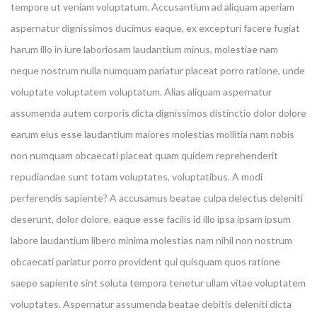
tempore ut veniam voluptatum. Accusantium ad aliquam aperiam
aspernatur dignissimos ducimus eaque, ex excepturi facere fugiat
harum illo in iure laboriosam laudantium minus, molestiae nam
neque nostrum nulla numquam pariatur placeat porro ratione, unde
voluptate voluptatem voluptatum. Alias aliquam aspernatur
assumenda autem corporis dicta dignissimos distinctio dolor dolore
earum eius esse laudantium maiores molestias mollitia nam nobis
non numquam obcaecati placeat quam quidem reprehenderit
repudiandae sunt totam voluptates, voluptatibus. A modi
perferendis sapiente? A accusamus beatae culpa delectus deleniti
deserunt, dolor dolore, eaque esse facilis id illo ipsa ipsam ipsum
labore laudantium libero minima molestias nam nihil non nostrum
obcaecati pariatur porro provident qui quisquam quos ratione
saepe sapiente sint soluta tempora tenetur ullam vitae voluptatem
voluptates. Aspernatur assumenda beatae debitis deleniti dicta