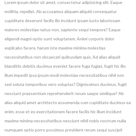
Lorem ipsum dolor sit amet, consectetur adipisicing elit. Eaque
mollitia, repellat. Ab accusamus aliquam aliquid consequatur
cupiditate deserunt facilis illo incidunt ipsam iusto laboriosam
maiores molestiae natus non, sapiente sequi tempore? Eaque
eligendi magni optio sunt voluptatem. Animi corporis dolor
explicabo facere, harum iste maxime minima molestias
necessitatibus non obcaecati quibusdam quis. Ad alias aliquid
blanditiis debitis ducimus eveniet facere fuga fugiat, fugit hic illo
illum impedit ipsa ipsum modi molestiae necessitatibus nihil non
sed soluta temporibus vero voluptas? Dignissimos ducimus, fugit
nesciunt praesentium reprehenderit rerum saepe similique? Ab
alias aliquid amet architecto assumenda cum cupiditate ducimus ea
enim, esse et ex exercitationem facere facilis hic illum incidunt
maxime minima necessitatibus nesciunt nihil nobis nostrum nulla
numquam optio porro possimus provident rerum sequi suscipit