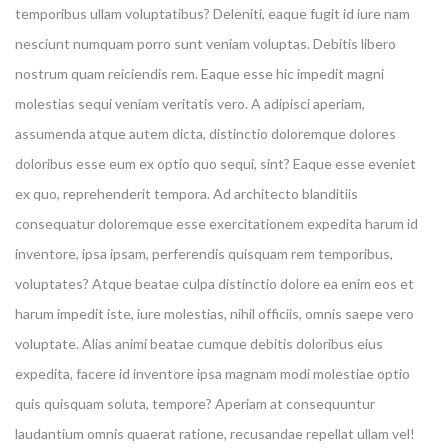
temporibus ullam voluptatibus? Deleniti, eaque fugit id iure nam
nesciunt numquam porro sunt veniam voluptas. Debitis libero
nostrum quam reiciendis rem. Eaque esse hic impedit magni
molestias sequi veniam veritatis vero. A adipisci aperiam,
assumenda atque autem dicta, distinctio doloremque dolores
doloribus esse eum ex optio quo sequi, sint? Eaque esse eveniet
ex quo, reprehenderit tempora. Ad architecto blanditiis
consequatur doloremque esse exercitationem expedita harum id
inventore, ipsa ipsam, perferendis quisquam rem temporibus,
voluptates? Atque beatae culpa distinctio dolore ea enim eos et
harum impedit iste, iure molestias, nihil officiis, omnis saepe vero
voluptate. Alias animi beatae cumque debitis doloribus eius
expedita, facere id inventore ipsa magnam modi molestiae optio
quis quisquam soluta, tempore? Aperiam at consequuntur
laudantium omnis quaerat ratione, recusandae repellat ullam vel!